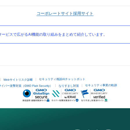
コーポレートサイト
採用サイト
ービスで広がるAI機能の取り組みをまとめて紹介しています。
セキュリティ相談AIチャットボット
Webサイトリスク診断
セキュリティ事業の軌跡
サイバー攻撃対策（GMO Flatt Security）
なりすまし対策