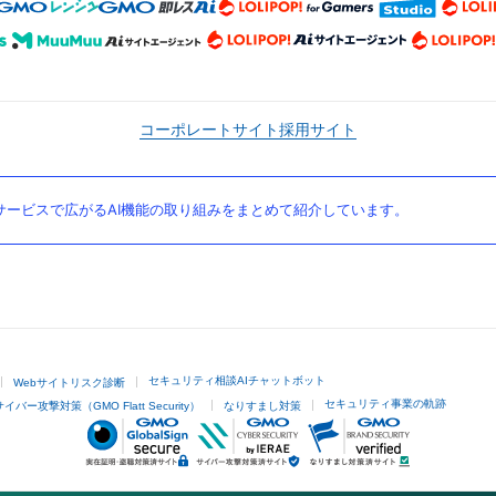
コーポレートサイト
採用サイト
ービスで広がるAI機能の取り組みをまとめて紹介しています。
セキュリティ相談AIチャットボット
Webサイトリスク診断
セキュリティ事業の軌跡
サイバー攻撃対策（GMO Flatt Security）
なりすまし対策