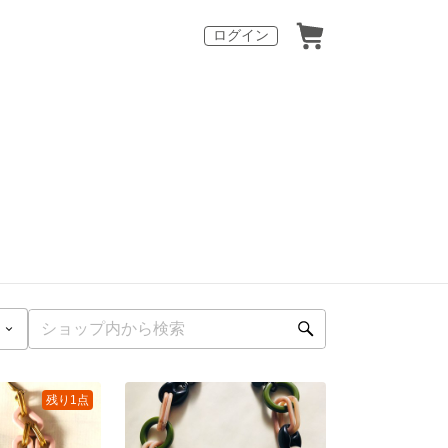
ログイン
残り1点