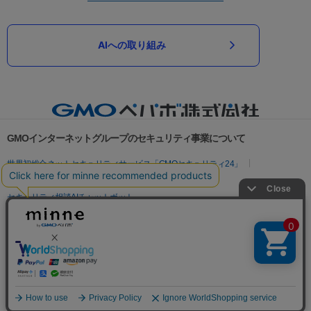
AIへの取り組み
GMOインターネットグループのセキュリティ事業について
世界初総合ネットセキュリティサービス「GMOセキュリティ24」
パスワード漏洩診断
Webサイトリスク診断
セキュリティ相談AIチャットボット
実在証明・盗聴対策
サイバー攻撃対策（GMOサイバーセキュリティ byイエラエ）
サイバー攻撃対策（GMO Flatt Security）
なりすまし対策
セキュリティ事業の軌跡