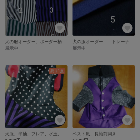
犬の服オーダー、ボーダー柄ニット
犬の服オーダー トレーナー生地無地ニット
展示中
展示中
残り1点
犬服、半袖、フレア、水玉、ボーダーMｻｲｽﾞ
ベスト風、長袖前開き