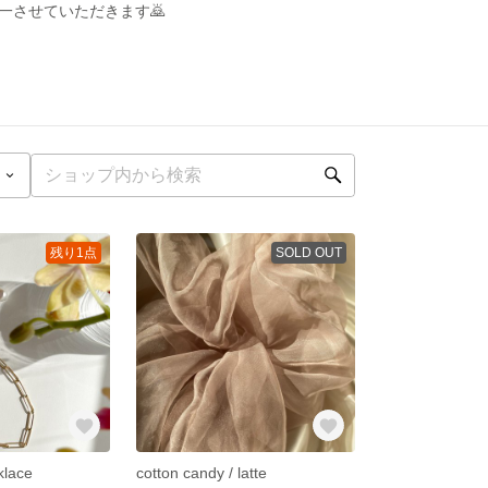
一させていただきます🙇
残り1点
SOLD OUT
klace
cotton candy / latte