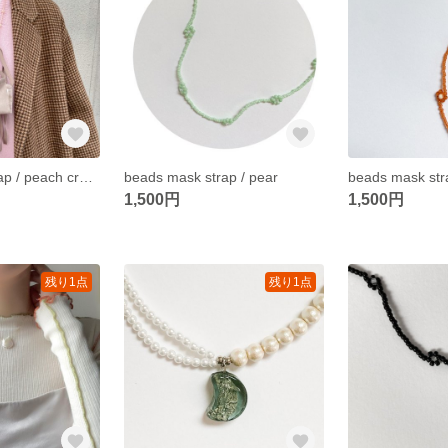
beads mask strap / peach cream
beads mask strap / pear
beads mask stra
1,500円
1,500円
残り1点
残り1点