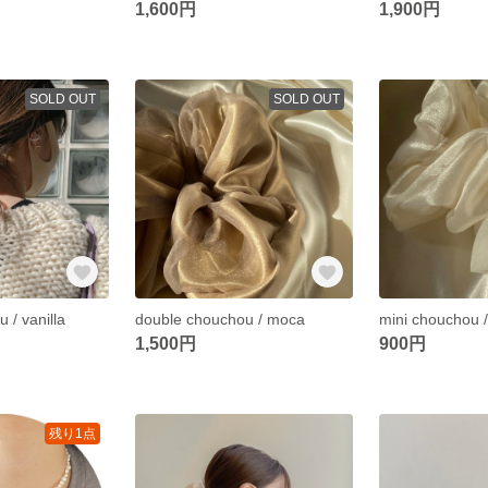
1,600円
1,900円
SOLD OUT
SOLD OUT
 / vanilla
double chouchou / moca
mini chouchou 
1,500円
900円
残り1点