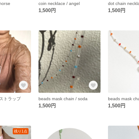
 horse
coin necklace / angel
dot chain neckl
1,500円
1,500円
ストラップ
beads mask chain / soda
1,500円
1,500円
残り1点