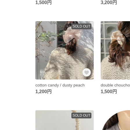
1,500円
3,200円
SOLD OUT
cotton candy / dusty peach
double chouchou
1,200円
1,500円
SOLD OUT