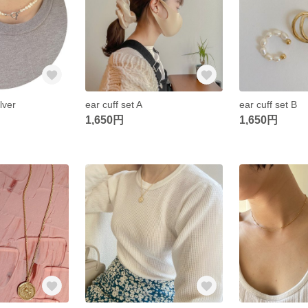
lver
ear cuff set A
ear cuff set B
1,650円
1,650円