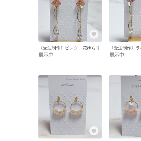
《受注制作》ピンク 花ゆらり
展示中
展示中