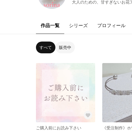
大人のための、甘すぎないお花ア
作品一覧
シリーズ
プロフィール
すべて
販売中
ご購入前にお読み下さい