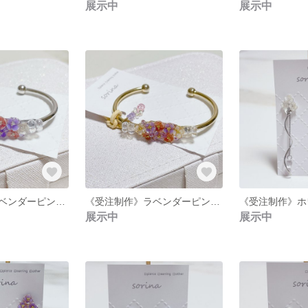
展示中
展示中
《受注制作》ラベンダーピンク(シルバーver) 花束バングル
《受注制作》ラベンダーピンク(ゴールドver) 花束バングル
展示中
展示中