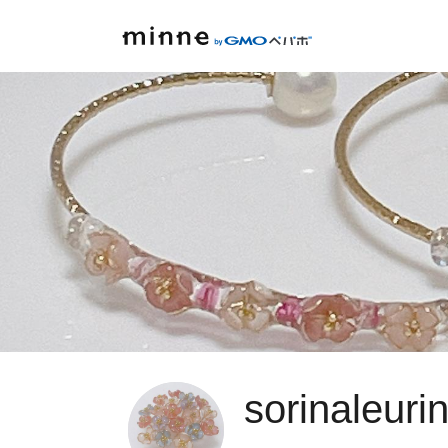
sorinaleuri