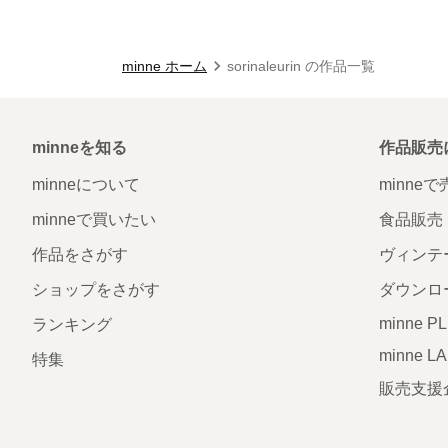
minne ホーム
sorinaleurin の作品一覧
minneを知る
作品販売
minneについて
minne
minneで買いたい
食品販売
作品をさがす
ヴィンテ
ショップをさがす
ダウンロ
minne P
ランキング
minne L
特集
販売支援