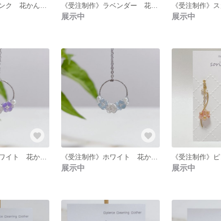
《受注制作》ピンク 花かんむり
《受注制作》ラベンダー 花かんむり
展示中
展示中
《受注制作》ホワイト 花かんむりネックレス
《受注制作》ホワイト 花かんむりネックレス
《受注制作》ピ
展示中
展示中