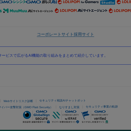
コーポレートサイト
採用サイト
ービスで広がるAI機能の取り組みをまとめて紹介しています。
セキュリティ相談AIチャットボット
Webサイトリスク診断
セキュリティ事業の軌跡
サイバー攻撃対策（GMO Flatt Security）
なりすまし対策