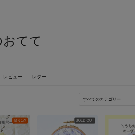
のおてて
レビュー
レター
残り1点
SOLD OUT