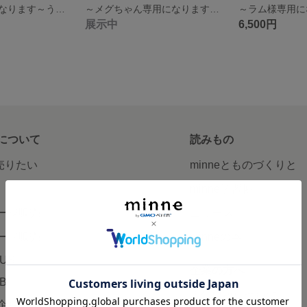
～恋くん専用になります～うちの子肉球
～メグちゃん専用になります～うちの子肉球
展示中
6,500円
について
読みもの
で売りたい
minneとものづくりと
minne学習帖
ージ販売
ニュース
ード販売
minneの本
LUS
企業の方へ
AB
広告出稿について
企画・イベント