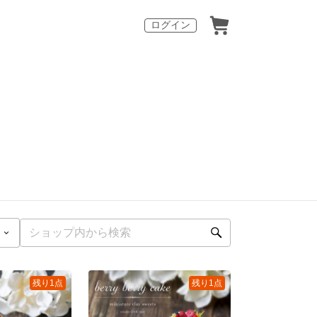
ログイン
残り1点
残り1点