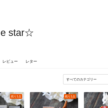
tle star☆
レビュー
レター
残り1点
残り1点