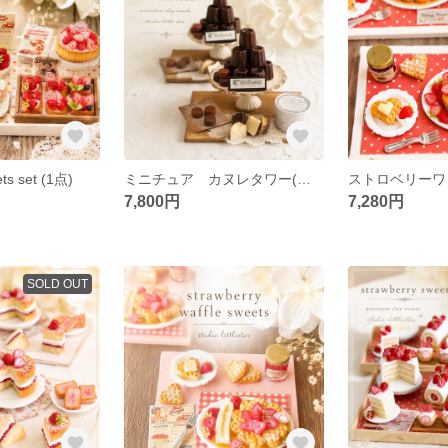
ts set (1点)
ミニチュア カヌレタワー(ランダム発送) / フェイクスイーツ 粘土
7,800円
7,280円
SOLD OUT