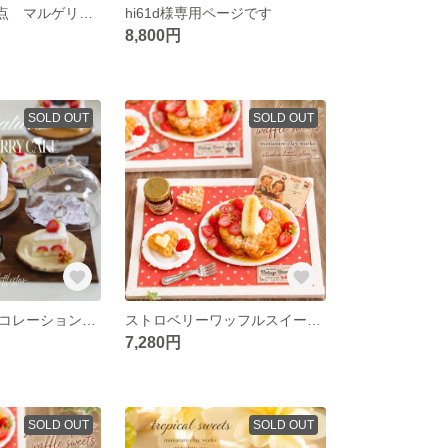
let's cooking❣️1点 マルゲリータピザ作り (ランダム発送、一部未接着)
hi61d様専用ページです
8,800円
SOLD OUT
SOLD OUT
シンプル苺のデコレーションケーキ / ミニチュア フェイクスイーツ 粘土
ストロベリーワッフルスイーツⅡ (ランダム発送)
7,280円
SOLD OUT
SOLD OUT