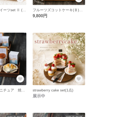
シンプル苺のスイーツset Ⅱ (ランダム発送) ミニチュア ドールハウス 粘土
フルーツズコットケーキ(Ｂ)画像2のお届け / ミニチュア 粘土 フェイクスイーツ ドールハウス
9,800円
【お値下げ】ミニチュア 焼きたてクロワッサン
strawberry cake set(1点)
展示中