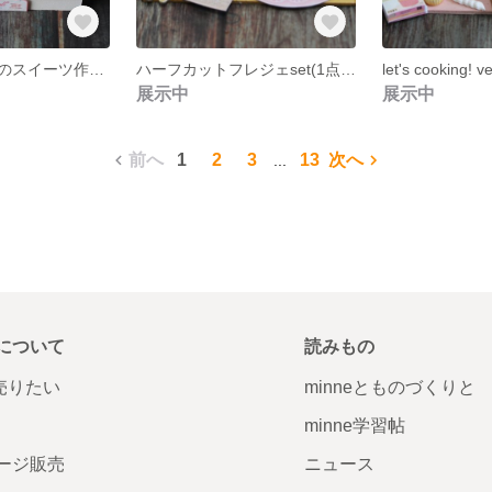
ミニチュア 苺のスイーツ作り / 粘土 フェイクスイーツ ドールハウス
ハーフカットフレジェset(1点)再販なし
展示中
展示中
前へ
1
2
3
13
次へ
...
について
読みもの
で売りたい
minneとものづくりと
minne学習帖
ージ販売
ニュース