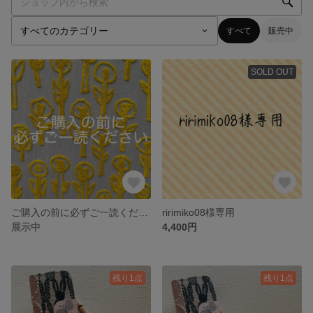
すべて
販売中
SOLD OUT
ご購入の前に必ずご一読ください
ririmiko08様専用
展示中
4,400円
残り1点
残り1点