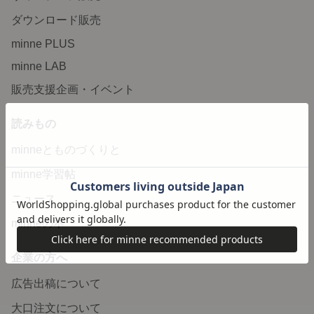
ダウンロード販売
minne PLUS
minne LAB
販売支援企画・イベント
読みもの
minneとものづくりと
minne学習帖
ニュース
minneの本
企業の方へ
広告出稿について
大口注文について