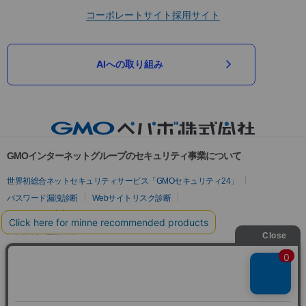
コーポレートサイト
採用サイト
AIへの取り組み
GMOインターネットグループのセキュリティ事業について
世界初総合ネットセキュリティサービス「GMOセキュリティ24」
パスワード漏洩診断
Webサイトリスク診断
セキュリティ相談AIチャットボット
実在証明・盗聴対策
サイバー攻撃対策（GMOサイバーセキュリティ byイエラエ）
サイバー攻撃対策（GMO Flatt Security）
なりすまし対策
セキュリティ事業の軌跡