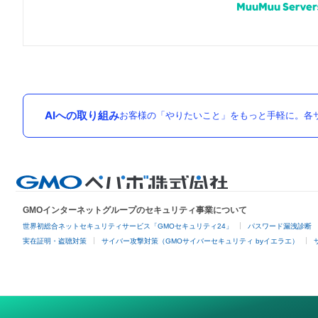
AIへの取り組み
お客様の「やりたいこと」をもっと手軽に。各サ
GMOインターネットグループのセキュリティ事業について
世界初総合ネットセキュリティサービス「GMOセキュリティ24」
パスワード漏洩診断
実在証明・盗聴対策
サイバー攻撃対策（GMOサイバーセキュリティ byイエラエ）