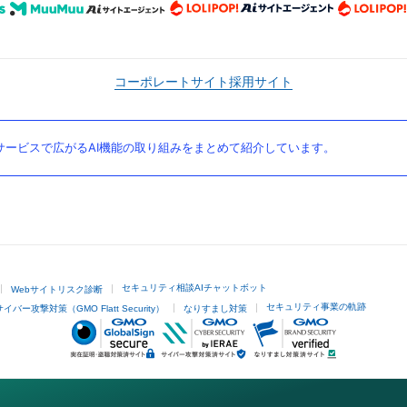
コーポレートサイト
採用サイト
ービスで広がるAI機能の取り組みをまとめて紹介しています。
セキュリティ相談AIチャットボット
Webサイトリスク診断
セキュリティ事業の軌跡
サイバー攻撃対策（GMO Flatt Security）
なりすまし対策