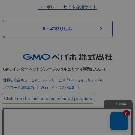
コーポレートサイト
採用サイト
AIへの取り組み
GMOインターネットグループのセキュリティ事業について
世界初総合ネットセキュリティサービス「GMOセキュリティ24」
パスワード漏洩診断
Webサイトリスク診断
セキュリティ相談AIチャットボット
実在証明・盗聴対策
サイバー攻撃対策（GMOサイバーセキュリティ byイエラエ）
サイバー攻撃対策（GMO Flatt Security）
なりすまし対策
セキュリティ事業の軌跡