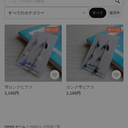
すべて
販売中
残り1点
残り1点
雫ロングピアス
ロング雫ピアス
1,100円
1,100円
minne ホーム
marin☆ の作品一覧