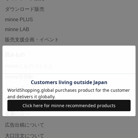
ダウンロード販売
minne PLUS
minne LAB
販売支援企画・イベント
読みもの
minneとものづくりと
minne学習帖
ニュース
minneの本
企業の方へ
広告出稿について
大口注文について