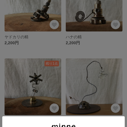
ヤドカリの精
ハナの精
2,200円
2,200円
残り1点
くるくるの精
チョウチンアンコウ
2,200円
展示中