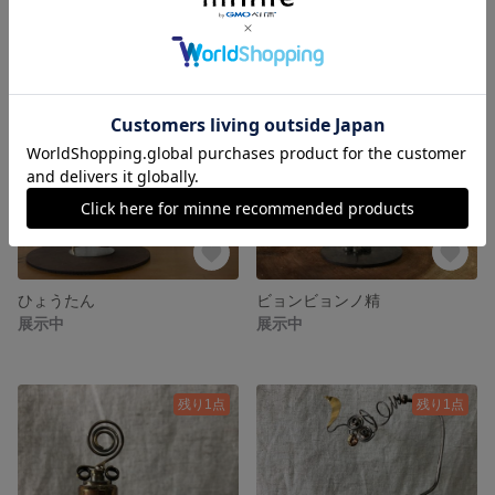
ひょうたん
ビョンビョンノ精
展示中
展示中
残り1点
残り1点