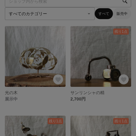
すべて
販売中
残り1点
光の木
サンリンシャの精
展示中
2,700円
残り1点
残り1点