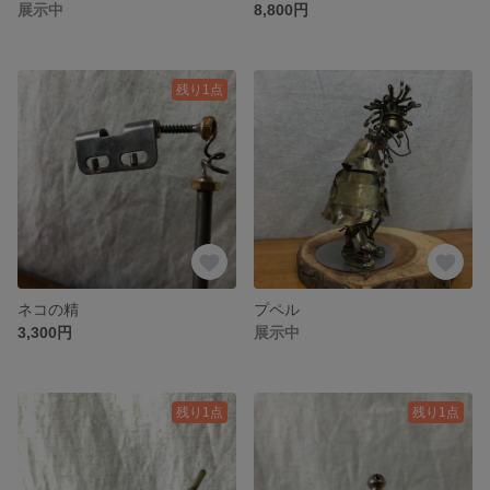
展示中
8,800円
残り1点
ネコの精
プペル
3,300円
展示中
残り1点
残り1点