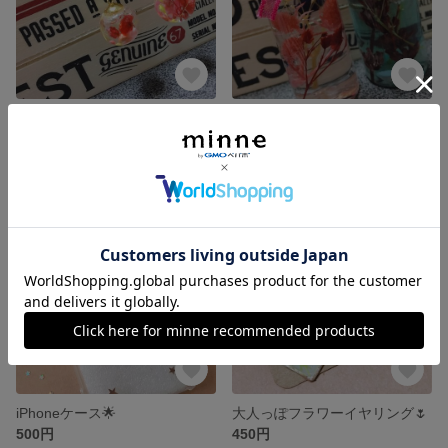
ハーバリウムイヤリング
ハンドメイドハーバリウム
300円
500円
残り1点
残り1点
iPhoneケース🌟
大人っぽフラワーイヤリング🌷
500円
450円