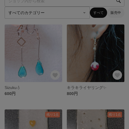
すべて
販売中
Sizuku💧
キラキライヤリング✨
600円
800円
残り1点
残り1点