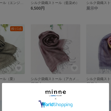
シルク袋織ストール（エンジュ）
シルク袋織ストール（藍染め）
シルク袋織スト
6,500円
展示中
残り1点
ール（栗）
シルク袋織ストール（アカメガシワ）
展示中
展示中
残り1点