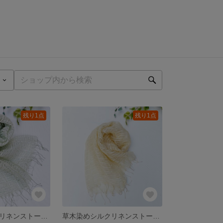
残り1点
残り1点
草木染めシルクリネンストール（クサギの実）
草木染めシルクリネンストール（ホトケノザ）