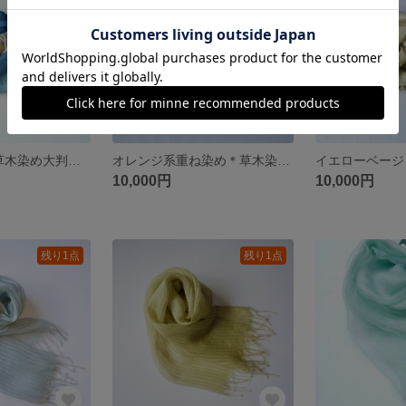
ブルー系3色＊草木染め大判ストール
オレンジ系重ね染め＊草木染め大判ストール
10,000円
10,000円
残り1点
残り1点