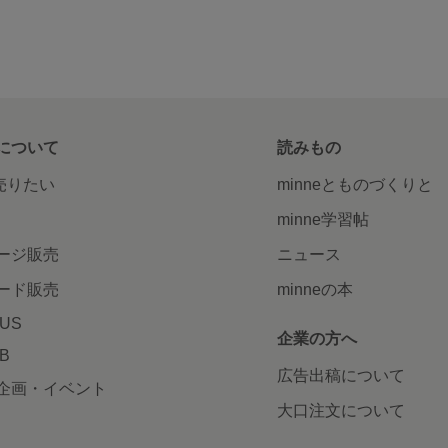
について
読みもの
で売りたい
minneとものづくりと
minne学習帖
ージ販売
ニュース
ード販売
minneの本
LUS
企業の方へ
AB
広告出稿について
企画・イベント
大口注文について