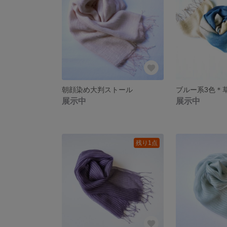
朝顔染め大判ストール
展示中
展示中
残り1点