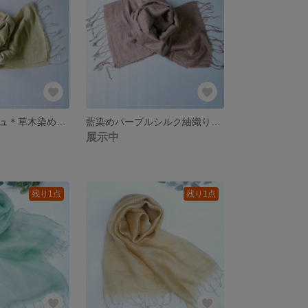
イエローベージュ＊草木染めシルク紬織りストール
藍染めパープルシルク紬織りストール
展示中
残り1点
残り1点