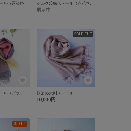
ール（藍染め）
シルク袋織ストール（赤花マリーゴールド）
展示中
SOLD OUT
シルク袋織ストール（グラデーション）
桜染め大判ストール
10,000円
残り1点