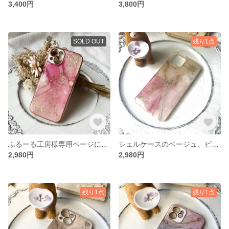
3,400円
3,800円
SOLD OUT
残り1点
ふるーる工房様専用ページになります。別ページにて、お手続き完了済みです。全体的に色を薄く、金箔に変更。
シェルケースのベージュ、ピンクカラー
2,980円
2,980円
残り1点
残り1点