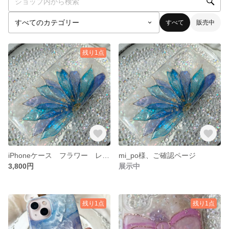
すべて
販売中
残り1点
iPhoneケース フラワー レジン ぷっくり アルコールインクアート
mi_po様、ご確認ページ
3,800円
展示中
残り1点
残り1点