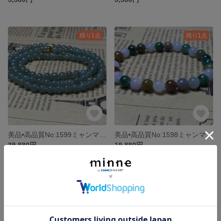
残り1点
残り1点
美品•高品質No:1599ミャンマー本翡翠ネックレス天然石
美品•高品質No:1598ミャンマー本翡翠ブレスレット天然石パワーストーン
39,880円
19,880円
残り1点
残り1点