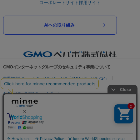
コーポレートサイト
採用サイト
AIへの取り組み
GMOインターネットグループのセキュリティ事業について
世界初総合ネットセキュリティサービス「GMOセキュリティ24」
パスワード漏洩診断
Webサイトリスク診断
セキュリティ相談AIチャットボット
実在証明・盗聴対策
サイバー攻撃対策（GMOサイバーセキュリティ byイエラエ）
サイバー攻撃対策（GMO Flatt Security）
なりすまし対策
セキュリティ事業の軌跡