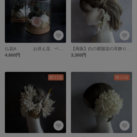
仏花A お供え花 ペット供養 ガラスケース お供え お盆 仏前 仏花
【再販】白の紫陽花の耳飾りロング（左耳用） イヤーフック ウエディング 結婚式 ブライダル 成人式 卒業式 発表会 前撮り
4,600円
3,300円
残り1点
残り1点