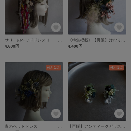
サリーのヘッドドレスⅡ 成人式 卒業式 結婚式 七五三 ウェディング 個性的
《特集掲載》【再販】けむりの木とペッパーベリーのヘッドドレス 卒業式 成人式 髪飾り ヘッドドレス 前撮り
4,600円
4,400円
残り1点
残り1点
青のヘッドドレス 卒業式 成人式 袴 前撮り 結婚式 ウエディング ブライダル
【再販】アンティークガラスのイヤリング(blue) 結婚式 ウエディング ブライダル 前撮り 成人式 卒業式 サムシングブルー 発表会 サンキャッチャー