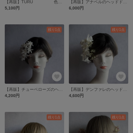
【再販】TURU 色打掛 白無垢 ブライダル 結婚式 ウェディング 成人式 卒業式 七五三 鶴 個性的
【再販】アナベルのヘッドドレス（オフホワイト） ウエディング 結婚式 ブライダル 前撮り 成人式 卒業式 個性的
5,100円
6,000円
残り1点
残り1点
【再販】チューベローズのヘッドドレス 白無垢 色打掛 成人式 卒業式 ウエディング ブライダル 結婚式 袴 簪
【再販】デンファレのヘッドドレス 白無垢 成人式 卒業式 袴 色打掛 ウェディング ブライダル 結婚式 かんざし
4,200円
4,600円
残り1点
残り1点