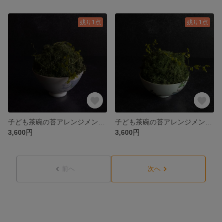
残り1点
残り1点
子ども茶碗の苔アレンジメントⅡ アンティーク 蚤の市 昭和 正月飾り しめ飾り 床の間
子ども茶碗の苔アレンジメントⅠ アンティーク 蚤の市 昭和 正月飾り しめ飾り 床の間
3,600円
3,600円
前へ
次へ