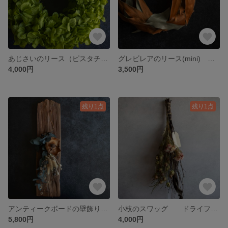
あじさいのリース（ピスタチオグリーン） リース 新築祝い アジサイリース ドア飾り 玄関飾り 母の日
グレビレアのリース(mini) リース グレビレア 新築祝い ドア飾り グレビレアリース ギフト
4,000円
3,500円
残り1点
残り1点
アンティークボードの壁飾り(brown) 壁飾り 新築祝い 古材 ドライフラワー プリザーブドフラワー ギフト 蚤の市
小枝のスワッグ ドライフラワー スワッグ ギフト プリザーブドフラワー ドア飾り
5,800円
4,000円