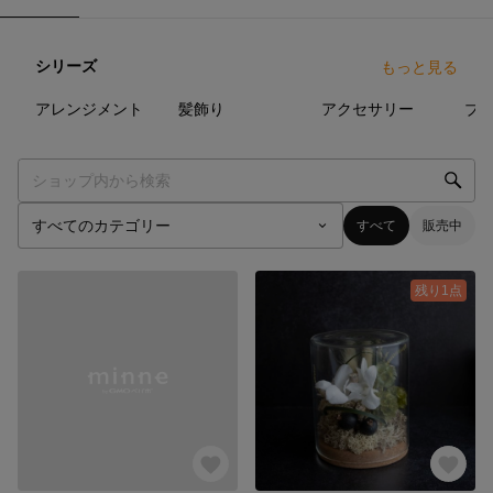
シリーズ
もっと見る
29
点
100
点
71
点
アレンジメント
髪飾り
アクセサリー
ブ
すべて
販売中
残り1点