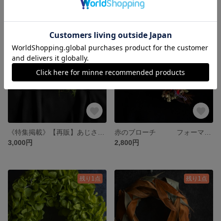
残り1点
残り1点
《特集掲載》【再販】あじさいのコサージュ(blue) 入園式 卒園式 入学式 卒業式 謝恩会 フォーマル 袴飾り ハレノヒ
赤のブローチ フォーマル 入学式 卒業式 入園式 卒園式 ドライフラワー ブローチ プリザーブドフラワー
3,000円
2,800円
残り1点
残り1点