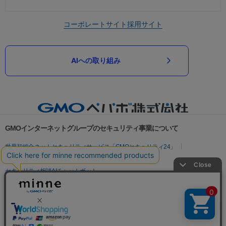
コーポレートサイト
採用サイト
AIへの取り組み
GMOインターネットグループのセキュリティ事業について
世界初総合ネットセキュリティサービス「GMOセキュリティ24」
パスワード漏洩診断
Webサイトリスク診断
セキュリティ相談AIチャットボット
実在証明・盗聴対策
サイバー攻撃対策（GMOサイバーセキュリティ byイエラエ）
サイバー攻撃対策（GMO Flatt Security）
なりすまし対策
セキュリティ事業の軌跡