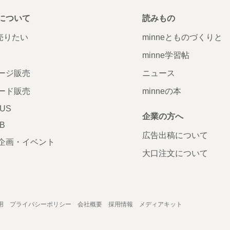
について
読みもの
で売りたい
minneとものづくりと
minne学習帖
ージ販売
ニュース
ード販売
minneの本
LUS
企業の方へ
AB
広告出稿について
企画・イベント
大口注文について
用
プライバシーポリシー
会社概要
採用情報
メディアキット