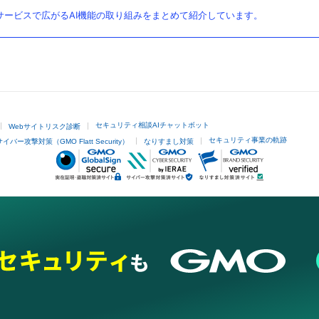
ービスで広がるAI機能の取り組みをまとめて紹介しています。
セキュリティ相談AIチャットボット
Webサイトリスク診断
セキュリティ事業の軌跡
サイバー攻撃対策（GMO Flatt Security）
なりすまし対策