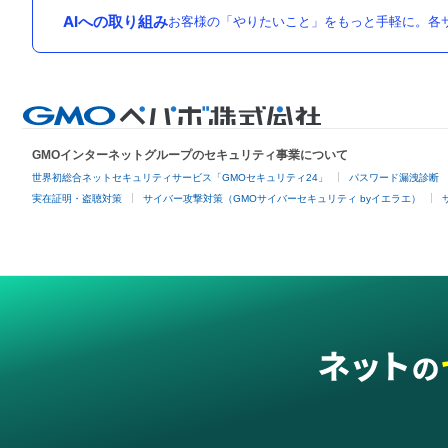
AIへの取り組み
お客様の「やりたいこと」をもっと手軽に。各サ
GMOインターネットグループのセキュリティ事業について
世界初総合ネットセキュリティサービス「GMOセキュリティ24」
パスワード漏洩診断
実在証明・盗聴対策
サイバー攻撃対策（GMOサイバーセキュリティ byイエラエ）