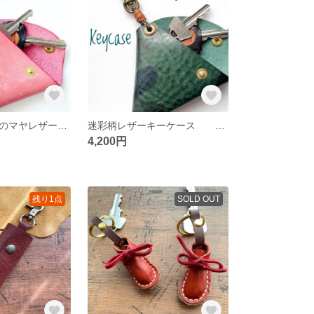
ポップなカラーのマヤレザー 三角キーケース
迷彩柄レザーキーケース 三角 イタリアンレザー 革 個性派
4,200円
残り1点
SOLD OUT