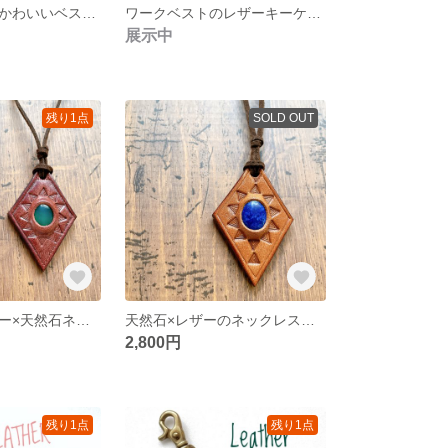
くるみボタンがかわいいベスト型キーケース｜ヌメ革一枚仕立て
ワークベストのレザーキーケース 本革 ミニチュア 手縫い
展示中
残り1点
SOLD OUT
イタリアンレザー×天然石ネックレス 幾何学模様 一点もの
天然石×レザーのネックレス ひとつひとつフリーハンドで刻印した一点もの
2,800円
残り1点
残り1点