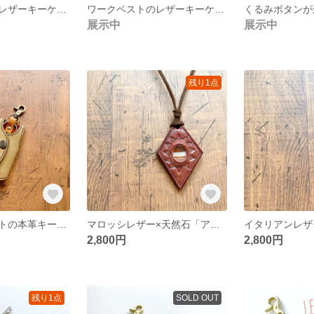
ワークベストのレザーキーケース 本革 ミニチュア 手縫い
ワークベストのレザーキーケース ヌメ革一枚仕立て
展示中
展示中
残り1点
ミニチュアベストの本革キーケース/ハンドステッチ
マロッシレザー×天然石「アゲート」 レザーネックレス ペンダント 一点もの イタリアンレザー
2,800円
2,800円
残り1点
SOLD OUT