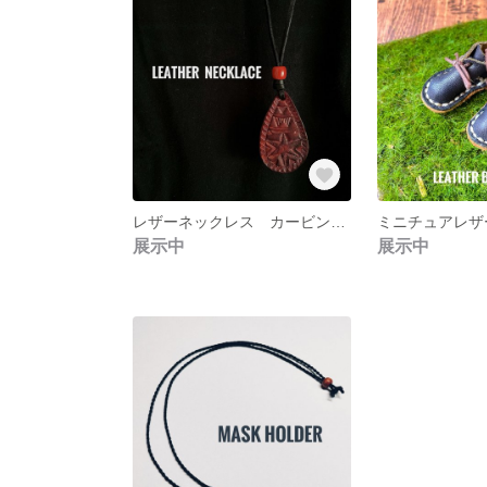
レザーネックレス カービング 刻印 ハンドメイド 一点もの
展示中
展示中