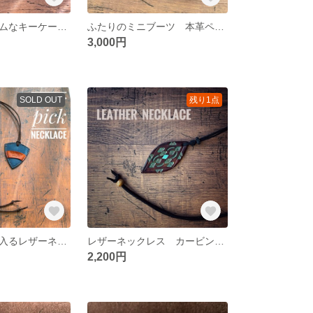
鍵少なめ！スリムなキーケース 高級イタリアンレザー（マロッシ）
ふたりのミニブーツ 本革ペアキーホルダー
3,000円
SOLD OUT
残り1点
ギターピックが入るレザーネックレス 藍染革
レザーネックレス カービング 刻印 ハンドメイド 一点もの
2,200円