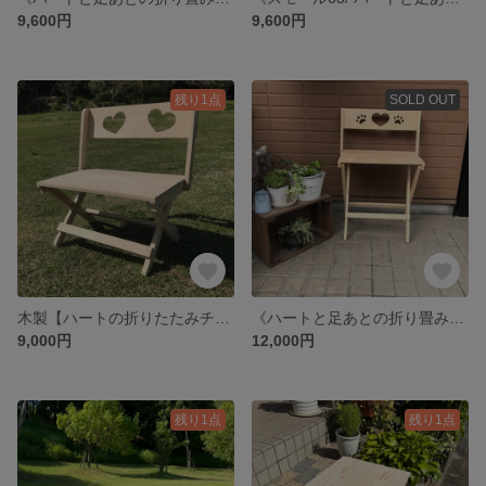
9,600円
9,600円
残り1点
SOLD OUT
木製【ハートの折りたたみチェア】ガーデニング 木製雑貨 撮影用 ペット 花台
《ハートと足あとの折り畳みチェア/トール７７》木製雑貨 ガーデニング 軽量 撮影用 インテリア 花台 ペット
9,000円
12,000円
残り1点
残り1点