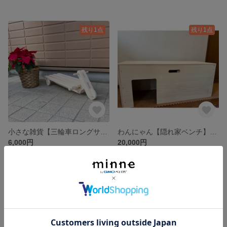
残り1点
残り1点
小さな雑貨【三輪車ロングサイズ】ガーデニング 花台 ペット撮影
わんにゃん【隠れ家ベンチ】 木製ベンチ トンネル
6,000円
20,000円
残り1点
残り1点