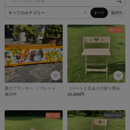
すべて
販売中
残り1点
夏のプランター / プレート付きプランター
《ハートと足あとの折り畳みチェア》幅広ワイド 木製雑貨 ガーデニング 軽量 撮影用 インテリア 花台 ペット
展示中
15,000円
残り1点
SOLD OUT