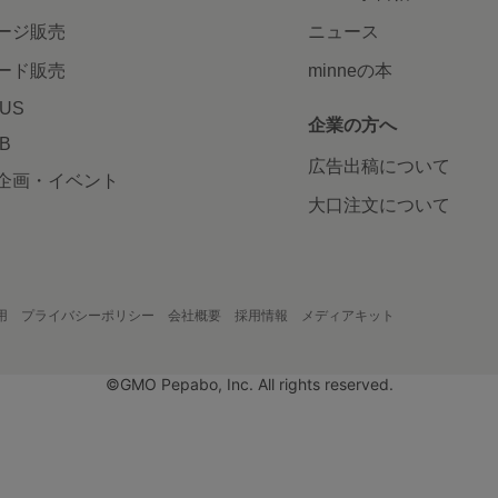
ージ販売
ニュース
ード販売
minneの本
LUS
企業の方へ
AB
広告出稿について
企画・イベント
大口注文について
用
プライバシーポリシー
会社概要
採用情報
メディアキット
©GMO Pepabo, Inc. All rights reserved.