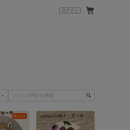
ログイン
残り1点