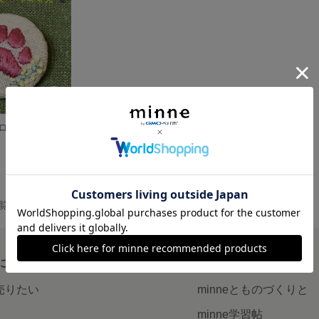
ローチ
一覧
について
読みもの
で売りたい
minneとものづくりと
minne学習帖