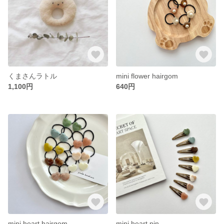
くまさんラトル
mini flower hairgom
1,100円
640円
mini heart hairgom
mini heart pin