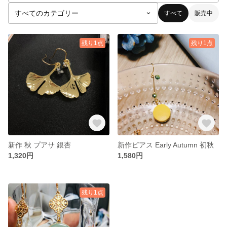
すべて
販売中
残り1点
残り1点
新作 秋 プアサ 銀杏
新作ピアス Early Autumn 初秋
1,320円
1,580円
残り1点