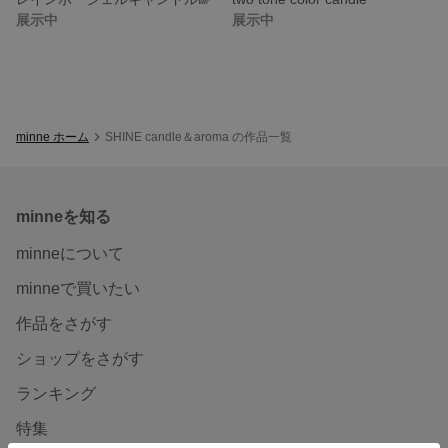
展示中
展示中
minne ホーム
SHINE candle＆aroma の作品一覧
minneを知る
minneについて
minneで買いたい
作品をさがす
ショップをさがす
ランキング
特集