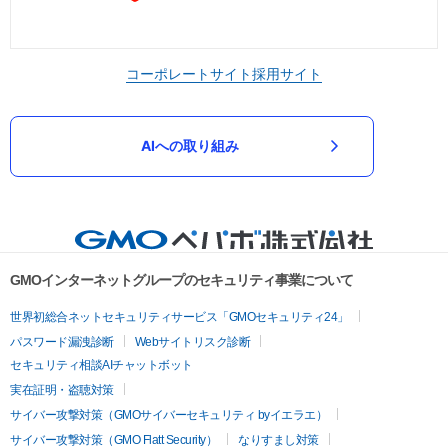
コーポレートサイト
採用サイト
AIへの取り組み
GMOインターネットグループのセキュリティ事業について
世界初総合ネットセキュリティサービス「GMOセキュリティ24」
パスワード漏洩診断
Webサイトリスク診断
セキュリティ相談AIチャットボット
実在証明・盗聴対策
サイバー攻撃対策（GMOサイバーセキュリティ byイエラエ）
サイバー攻撃対策（GMO Flatt Security）
なりすまし対策