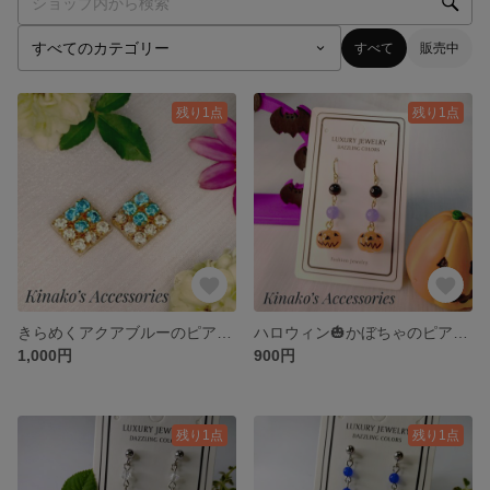
すべて
販売中
残り1点
残り1点
きらめくアクアブルーのピアス/イヤリング♪水色♫
ハロウィン🎃かぼちゃのピアス/イヤリング👻天然石
1,000円
900円
残り1点
残り1点