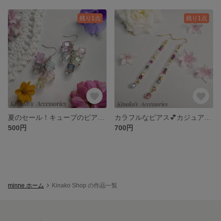
残り1点
残り1点
夏のセール！キューブのピアス/イヤリング♬ 夏♪涼しげ♡
カラフルなピアス💕カジュアルな装いに(≧∇≦)
500円
700円
minne ホーム
Kinako Shop の作品一覧