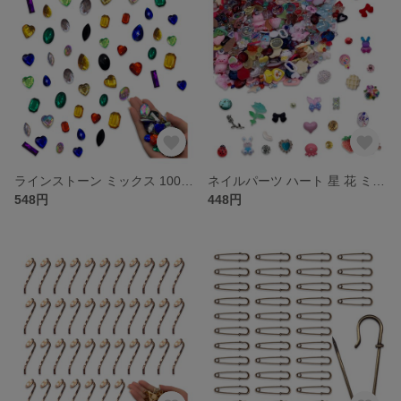
ラインストーン ミックス 100個 15ー25ｍｍ ハート 雫 混形 カラフル ビジュー パーツ 大きめ アクセサリー デコ パーツ BDMIX5
ネイルパーツ ハート 星 花 ミックス 30ｇ 14ー2ｍｍ カラフル 混形 アソート ラインストーン ネイルストーン レジン デコパーツ BDMIX4
548円
448円