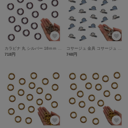
カラビナ 丸 シルバー 18ｍｍ 20個 サークル リング 金具 キーリング キーホルダー ナスカン リングショルダー アクセサリー ハンドメイド パーツ BD4176
コサージュ 金具 コサージュ ピン 20ｍｍ シルバー 40個 ブローチ 台座 クリップ 素材 アクセサリー ハンドメイド 手芸 パーツ BD4170
718円
748円