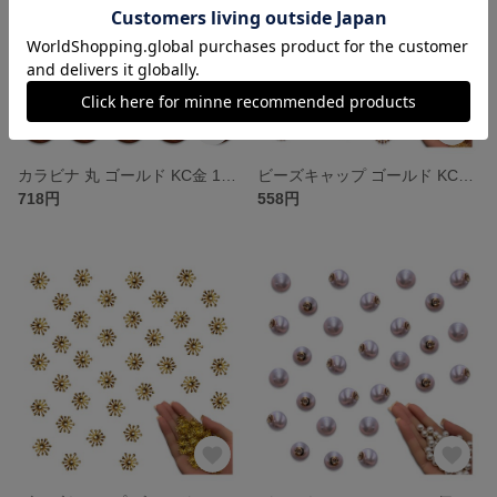
カラビナ 丸 ゴールド KC金 18ｍｍ 20個 サークル リング 金具 キーリング キーホルダー リングショルダー アクセサリー ハンドメイド パーツ BD4175
ビーズキャップ ゴールド KC金 11mm 座金 花座 100個 花 ビーズ 透かし カバー 金具 ハンドメイド アクセサリー パーツ BD4169
718円
558円