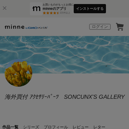
お買いものがもっとお得に
minneのアプリ
インストールする
3
万件以上
ログイン
海外買付 ｱｸｾｻﾘｰﾊﾟｰﾂ SONCUNX'S GALLERY
作品一覧
シリーズ
プロフィール
レビュー
レター