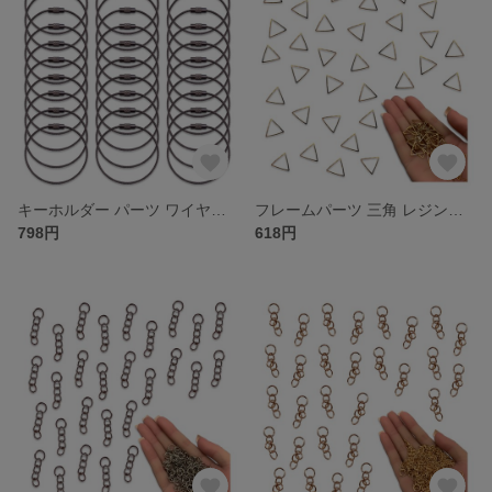
キーホルダー パーツ ワイヤー リング シルバー 15cm 30個 ネジ式 ステンレス製 金具 アクセサリー ハンドメイド 手芸 パーツ BD4188
フレームパーツ 三角 レジンフレーム ゴールド KC金 100個 15ｍｍ 枠 トライアングル ハンドメイドパーツ アクセサリーパーツ BD4173
798円
618円