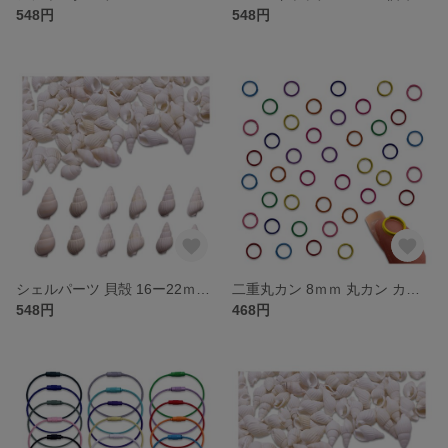
548円
548円
シェルパーツ 貝殻 16ー22ｍｍ ホワイト 100個 巻貝 海 マリン ビーチ レジン 封入 ハンドメイド アクセサリー パーツ BD4144
二重丸カン 8ｍｍ 丸カン カラフル ミックス 200個 丸環 マルカン 基礎パーツ 接続金具 金具 アクセサリー ハンドメイド パーツ BD4159
548円
468円