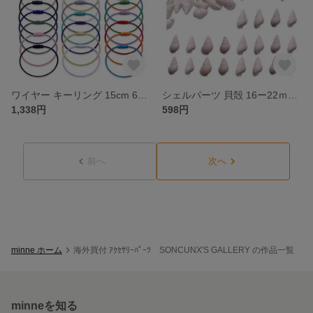
ワイヤー キーリング 15cm 60個 カラフル ミックス ネジ式 ステンレス製 キーホルダー パーツ アクセサリー ハンドメイド パーツ BD4163
シェルパーツ 貝殻 16ー22ｍｍ ホワイト 200個 巻貝 海 マリン ビーチ レジン 封入 ハンドメイド アクセサリー パーツ BD4145
1,338円
598円
前へ
次へ
minne ホーム
海外買付 ｱｸｾｻﾘｰﾊﾟｰﾂ SONCUNX'S GALLERY の作品一覧
minneを知る