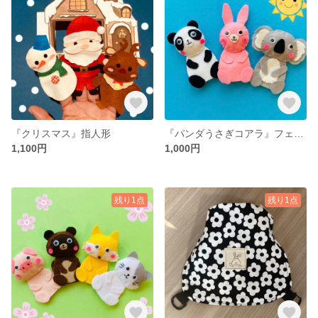
『クリスマス』指人形
『パンダうさぎコアラ』フェルト指人形
1,100円
1,000円
残り1点
残り1点