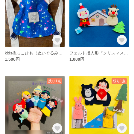
kids抱っこひも（ぬいぐるみ、人形用）
フェルト指人形『クリスマス』🎄
1,500円
1,000円
残り1点
残り1点