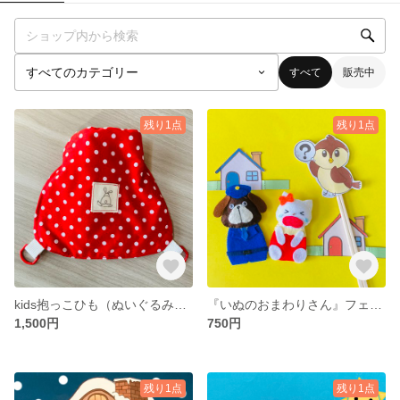
すべて
販売中
残り1点
残り1点
kids抱っこひも（ぬいぐるみ、人形）
『いぬのおまわりさん』フェルト指人形
1,500円
750円
残り1点
残り1点