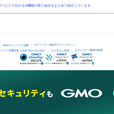
ービスで広がるAI機能の取り組みをまとめて紹介しています。
セキュリティ相談AIチャットボット
Webサイトリスク診断
セキュリティ事業の軌跡
サイバー攻撃対策（GMO Flatt Security）
なりすまし対策