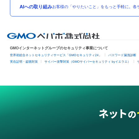
AIへの取り組み
お客様の「やりたいこと」をもっと手軽に。各サ
GMOインターネットグループのセキュリティ事業について
世界初総合ネットセキュリティサービス「GMOセキュリティ24」
パスワード漏洩診断
実在証明・盗聴対策
サイバー攻撃対策（GMOサイバーセキュリティ byイエラエ）