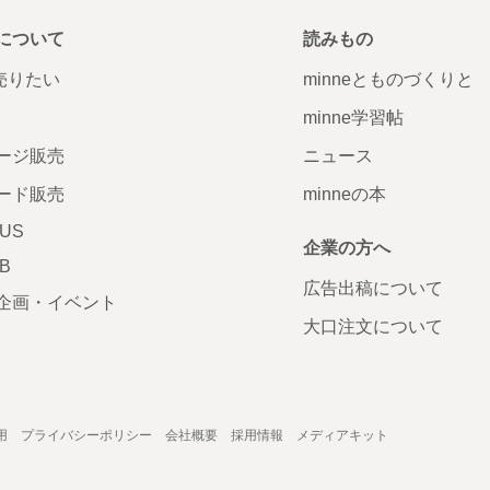
について
読みもの
で売りたい
minneとものづくりと
minne学習帖
ージ販売
ニュース
ード販売
minneの本
LUS
企業の方へ
AB
広告出稿について
企画・イベント
大口注文について
用
プライバシーポリシー
会社概要
採用情報
メディアキット