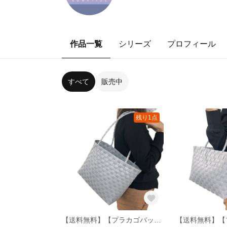
作品一覧
シリーズ
プロフィール
すべて
販売中
残り1点
【送料無料】【プラカゴバッグ】私たちの思いを編む――AMU灰03【水洗いok】