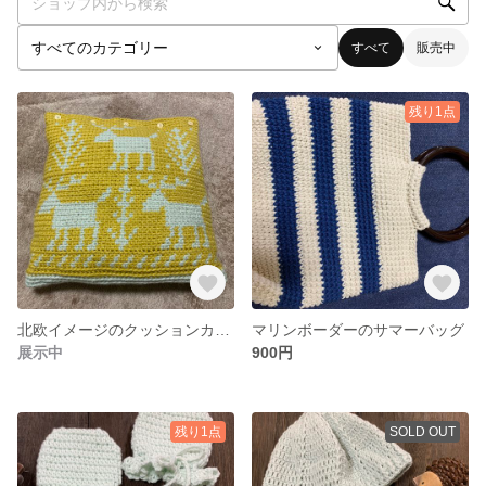
すべて
販売中
残り1点
北欧イメージのクッションカバー
マリンボーダーのサマーバッグ
展示中
900円
残り1点
SOLD OUT