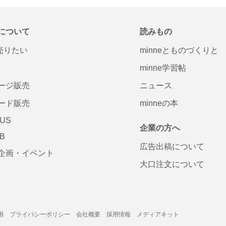
について
読みもの
で売りたい
minneとものづくりと
minne学習帖
ージ販売
ニュース
ード販売
minneの本
LUS
企業の方へ
AB
広告出稿について
企画・イベント
大口注文について
用
プライバシーポリシー
会社概要
採用情報
メディアキット