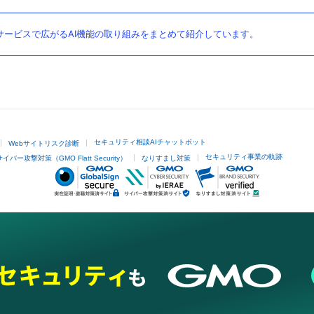
ービスで広がるAI機能の取り組みをまとめて紹介しています。
セキュリティ相談AIチャットボット
Webサイトリスク診断
セキュリティ事業の軌跡
サイバー攻撃対策（GMO Flatt Security）
なりすまし対策