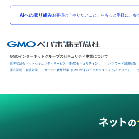
AIへの取り組み
お客様の「やりたいこと」をもっと手軽に。各サ
GMOインターネットグループのセキュリティ事業について
世界初総合ネットセキュリティサービス「GMOセキュリティ24」
パスワード漏洩診断
実在証明・盗聴対策
サイバー攻撃対策（GMOサイバーセキュリティ byイエラエ）