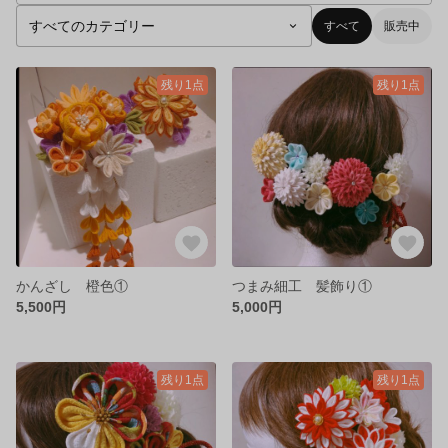
すべて
販売中
残り1点
残り1点
かんざし 橙色①
つまみ細工 髪飾り①
5,500円
5,000円
残り1点
残り1点