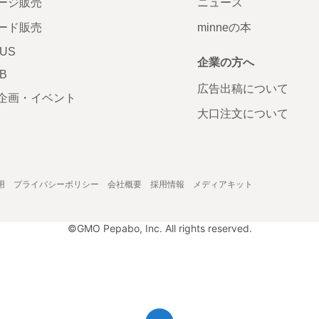
ージ販売
ニュース
ード販売
minneの本
LUS
企業の方へ
AB
広告出稿について
企画・イベント
大口注文について
用
プライバシーポリシー
会社概要
採用情報
メディアキット
©GMO Pepabo, Inc. All rights reserved.