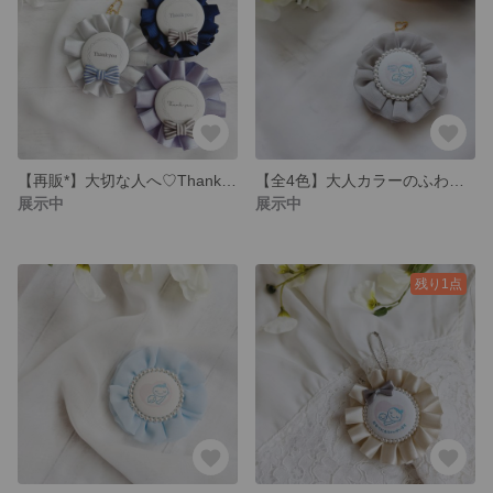
【再販*】大切な人へ♡Thank youフォトロゼット
【全4色】大人カラーのふわふわマタニティロゼット𓂃ོ
展示中
展示中
残り1点