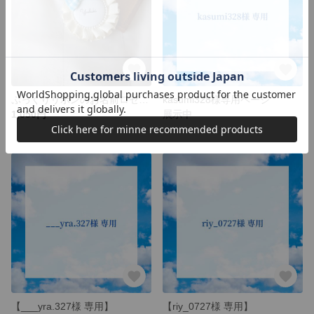
ぷっくりリボンのお名前ロゼット⑅°˖
kasumi328様専用ページ
1,050円
展示中
【___yra.327様 専用】
【riy_0727様 専用】