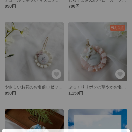
950円
700円
残り1点
やさしいお花のお名前ロゼット✼¨*
ぷっくりリボンの華やかお名前ロゼット୨୧* ｡ ﾟ
850円
1,150円