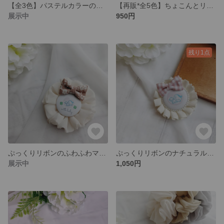
【全3色】パステルカラーのふわふわマタニティロゼット𓂃ོ
【再販*全5色】ちょこんとリボンがかわいい♡マタニティロゼット♡
展示中
950円
残り1点
ぷっくりリボンのふわふわマタニティロゼットೀ
ぷっくりリボンのナチュラルマタニティロゼット⋈ *°.
展示中
1,050円