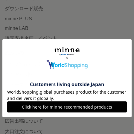
ダウンロード販売
minne PLUS
minne LAB
販売支援企画・イベント
読みもの
minneとものづくりと
minne学習帖
ニュース
minneの本
企業の方へ
広告出稿について
大口注文について