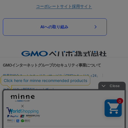
コーポレートサイト
採用サイト
AIへの取り組み
GMOインターネットグループのセキュリティ事業について
世界初総合ネットセキュリティサービス「GMOセキュリティ24」
パスワード漏洩診断
Webサイトリスク診断
セキュリティ相談AIチャットボット
実在証明・盗聴対策
サイバー攻撃対策（GMOサイバーセキュリティ byイエラエ）
サイバー攻撃対策（GMO Flatt Security）
なりすまし対策
セキュリティ事業の軌跡