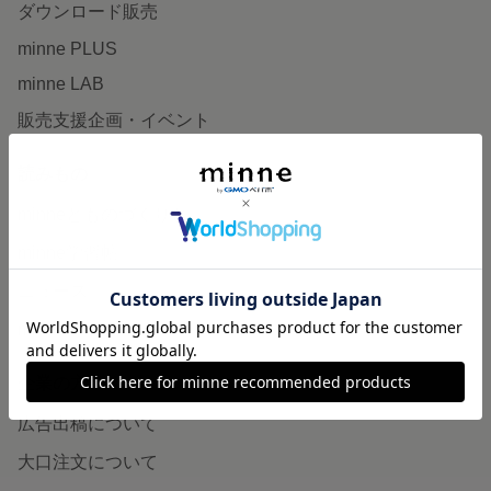
ダウンロード販売
minne PLUS
minne LAB
販売支援企画・イベント
読みもの
minneとものづくりと
minne学習帖
ニュース
minneの本
企業の方へ
広告出稿について
大口注文について