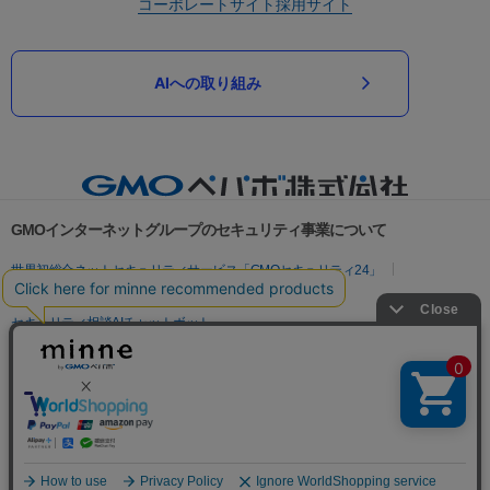
コーポレートサイト
採用サイト
AIへの取り組み
GMOインターネットグループのセキュリティ事業について
世界初総合ネットセキュリティサービス「GMOセキュリティ24」
パスワード漏洩診断
Webサイトリスク診断
セキュリティ相談AIチャットボット
実在証明・盗聴対策
サイバー攻撃対策（GMOサイバーセキュリティ byイエラエ）
サイバー攻撃対策（GMO Flatt Security）
なりすまし対策
セキュリティ事業の軌跡