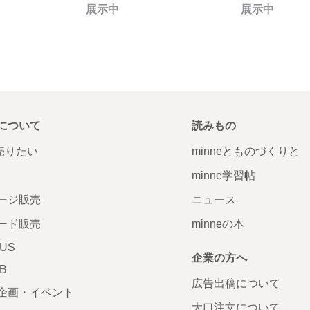
展示中
展示中
について
読みもの
で売りたい
minneとものづくりと
minne学習帖
ージ販売
ニュース
ード販売
minneの本
LUS
企業の方へ
AB
広告出稿について
企画・イベント
大口注文について