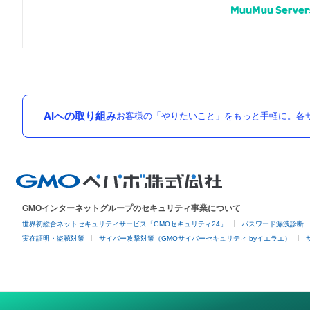
AIへの取り組み
お客様の「やりたいこと」をもっと手軽に。各サ
GMOインターネットグループのセキュリティ事業について
世界初総合ネットセキュリティサービス「GMOセキュリティ24」
パスワード漏洩診断
実在証明・盗聴対策
サイバー攻撃対策（GMOサイバーセキュリティ byイエラエ）