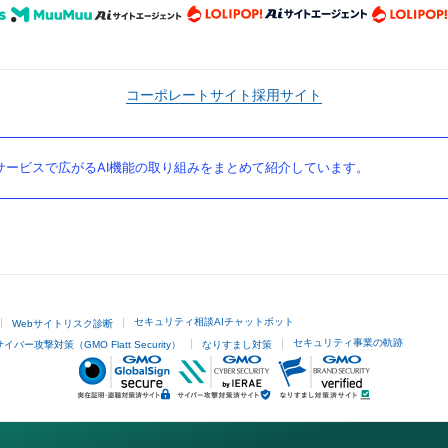
コーポレートサイト
採用サイト
ービスで広がるAI機能の取り組みをまとめて紹介しています。
セキュリティ相談AIチャットボット
Webサイトリスク診断
セキュリティ事業の軌跡
サイバー攻撃対策（GMO Flatt Security）
なりすまし対策