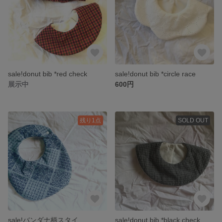
sale!donut bib *red check
sale!donut bib *circle race
展示中
600円
残り1点
SOLD OUT
sale!バンダナ柄スタイ
sale!donut bib *black check