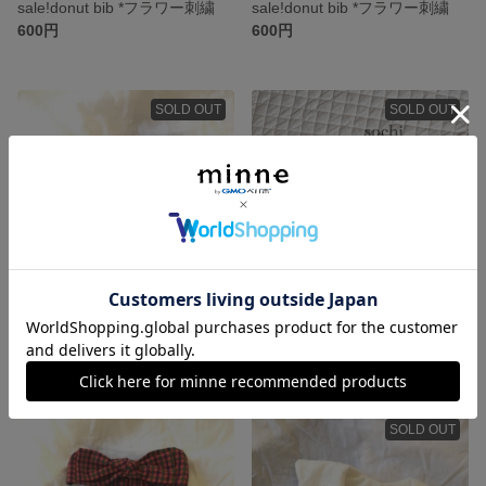
sale!donut bib *フラワー刺繍
sale!donut bib *フラワー刺繍
600円
600円
SOLD OUT
SOLD OUT
sale!donut bib *flower
sale!donut bib *green check
600円
600円
SOLD OUT