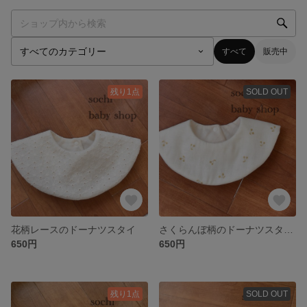
すべて
販売中
残り1点
SOLD OUT
花柄レースのドーナツスタイ
さくらんぼ柄のドーナツスタイ（white）
650円
650円
残り1点
SOLD OUT