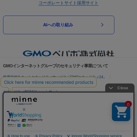
コーポレートサイト
採用サイト
AIへの取り組み
GMOインターネットグループのセキュリティ事業について
世界初総合ネットセキュリティサービス「GMOセキュリティ24」
パスワード漏洩診断
Webサイトリスク診断
セキュリティ相談AIチャットボット
実在証明・盗聴対策
サイバー攻撃対策（GMOサイバーセキュリティ byイエラエ）
サイバー攻撃対策（GMO Flatt Security）
なりすまし対策
セキュリティ事業の軌跡