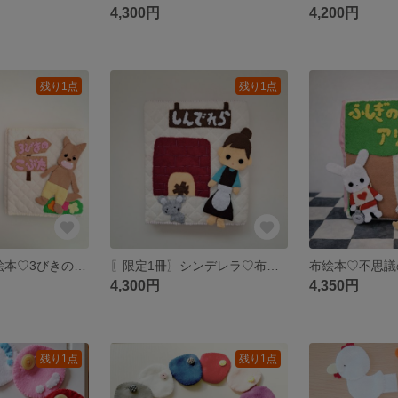
4,300円
4,200円
残り1点
残り1点
〖限定1冊〗布絵本♡3びきのこぶた
〖限定1冊〗シンデレラ♡布絵本
布絵本♡不思議
4,300円
4,350円
残り1点
残り1点