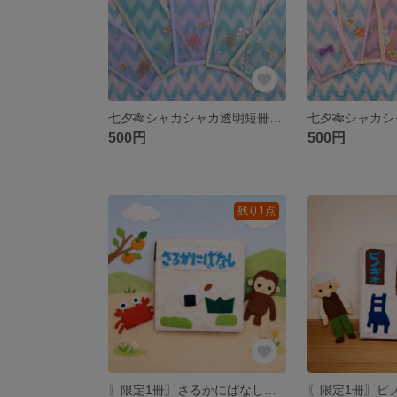
七夕🎋シャカシャカ透明短冊(5枚セット)
500円
500円
残り1点
〖限定1冊〗さるかにばなし 布絵本♡