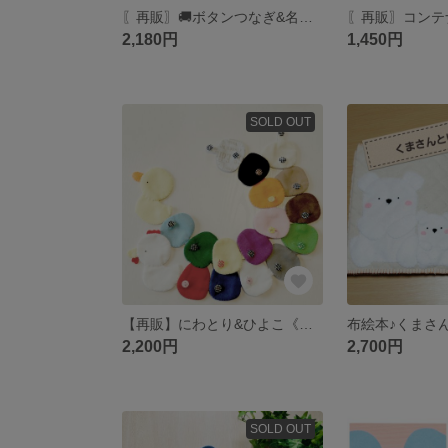
〖再販〗🚚ボタンつなぎ&名前の練習🚚（送料込み）
2,180円
1,450円
SOLD OUT
【再販】にわとり&ひよこ《たまごつなぎ》
布絵本♪くまさ
2,200円
2,700円
SOLD OUT