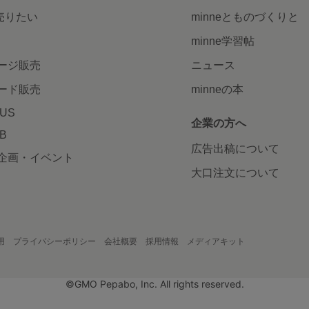
で売りたい
minneとものづくりと
minne学習帖
ージ販売
ニュース
ード販売
minneの本
LUS
企業の方へ
AB
広告出稿について
企画・イベント
大口注文について
用
プライバシーポリシー
会社概要
採用情報
メディアキット
©GMO Pepabo, Inc. All rights reserved.