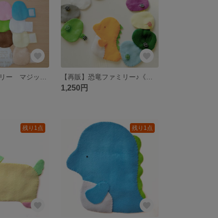
にわとりファミリー マジックテープつなぎ
【再販】恐竜ファミリー♪《恐竜の色変えられます》
1,250円
残り1点
残り1点