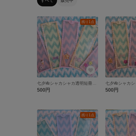
すべて
販売中
残り1点
七夕🎋シャカシャカ透明短冊(5セット)
500円
500円
残り1点