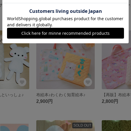
〖再販〗コンテナボタンつなぎ♪
ティッシュケースとして使えるポチ袋
550円
550円
SOLD OUT
SOLD OUT
んといっしょ♪
布絵本♪わくわく知育絵本♪
2,900円
2,800円
SOLD OUT