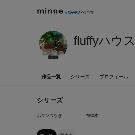
fluffyハウス
作品一覧
シリーズ
プロフィール
シリーズ
11
点
34
点
ボタンつなぎ
布絵本