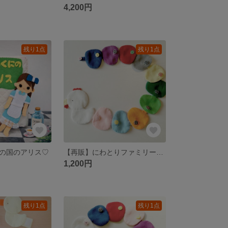
4,200円
残り1点
残り1点
の国のアリス♡
【再販】にわとりファミリーのボタンつなぎ♪
1,200円
残り1点
残り1点