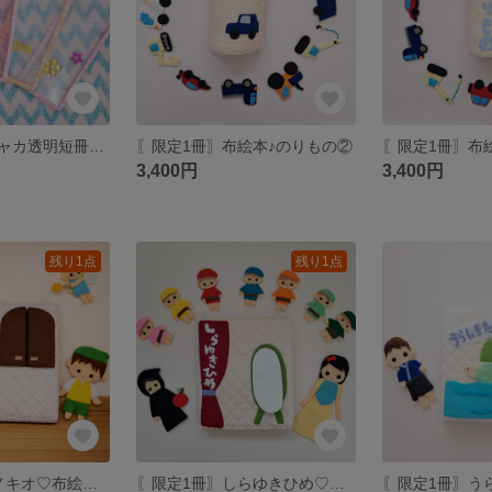
七夕🎋シャカシャカ透明短冊(5枚セット)
〖限定1冊〗布絵本♪のりもの②
〖限定1冊〗布
3,400円
3,400円
残り1点
残り1点
〖限定1冊〗ピノキオ♡布絵本♡
〖限定1冊〗しらゆきひめ♡布絵本