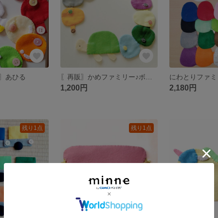
〗あひる
〖再販〗かめファミリー♪ボタンつなぎ
1,200円
2,180円
残り1点
残り1点