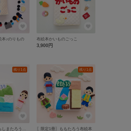
絵本♪のりもの
布絵本かいものごっこ
3,900円
残り1点
残り1点
〖限定1冊〗うらしまたろう布絵本
〖限定1冊〗ももたろう布絵本