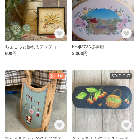
ちょこっと飾れるアンティーク風ミモザ
hituji3736様専用
600円
2,000円
残り1点
SOLD OUT
雪だるまちゃんのクリスマス
かえるちゃんのメガネケース