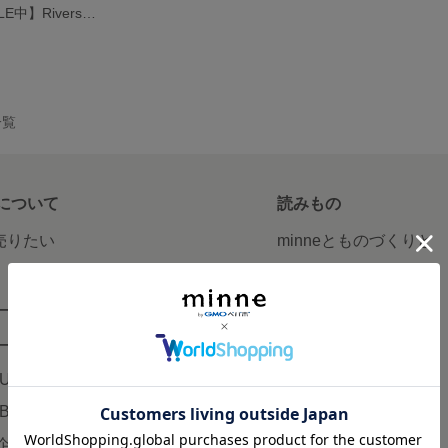
【SUMMER SALE中】Rivers Voice
一覧
について
読みもの
で売りたい
minneとものづくりと
minne学習帖
ージ販売
ニュース
ード販売
minneの本
LUS
企業の方へ
AB
広告出稿について
企画・イベント