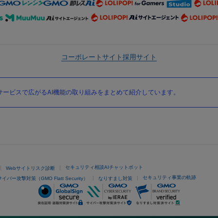
コーポレートサイト
採用サイト
ービスで広がるAI機能の取り組みをまとめて紹介しています。
セキュリティ相談AIチャットボット
Webサイトリスク診断
セキュリティ事業の軌跡
サイバー攻撃対策（GMO Flatt Security）
なりすまし対策