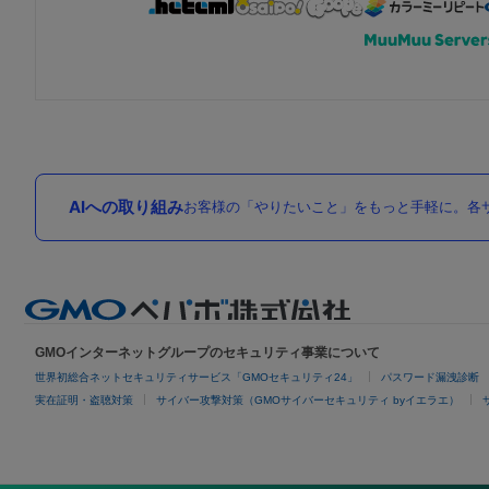
AIへの取り組み
お客様の「やりたいこと」をもっと手軽に。各サ
GMOインターネットグループのセキュリティ事業について
世界初総合ネットセキュリティサービス「GMOセキュリティ24」
パスワード漏洩診断
実在証明・盗聴対策
サイバー攻撃対策（GMOサイバーセキュリティ byイエラエ）