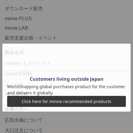
ダウンロード販売
minne PLUS
minne LAB
販売支援企画・イベント
読みもの
minneとものづくりと
minne学習帖
ニュース
minneの本
企業の方へ
広告出稿について
大口注文について