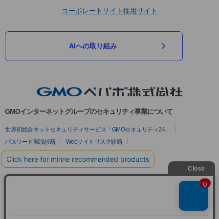
コーポレートサイト
採用サイト
AIへの取り組み
GMOインターネットグループのセキュリティ事業について
世界初総合ネットセキュリティサービス「GMOセキュリティ24」
パスワード漏洩診断
Webサイトリスク診断
セキュリティ相談AIチャットボット
実在証明・盗聴対策
サイバー攻撃対策（GMOサイバーセキュリティ byイエラエ）
サイバー攻撃対策（GMO Flatt Security）
なりすまし対策
セキュリティ事業の軌跡