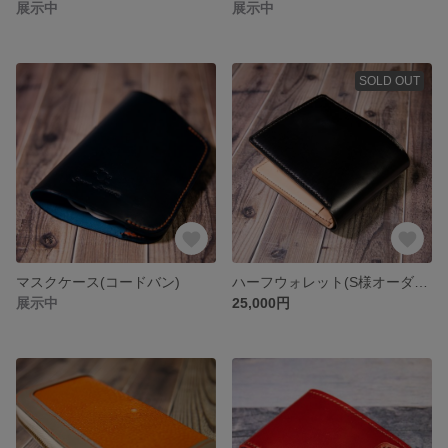
展示中
展示中
SOLD OUT
マスクケース(コードバン)
ハーフウォレット(S様オーダー品)
展示中
25,000円