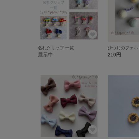
名札クリップ 一覧
展示中
210円