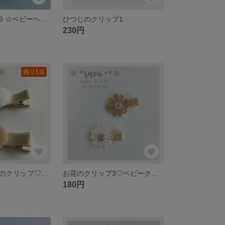
コットンのくま3 ☆ベビーヘアピン ☆ベビーヘアクリップ ☆男の子にもおすすめ☆
ひつじのクリップ1
230円
残り1点
ふわふわボタンのクリップ♡ベビーヘアクリップ♡ヘアピン♡へあごむ
お花のクリップ3♡ベビークリップ♡ヘアピン♡ヘアクリップ
180円