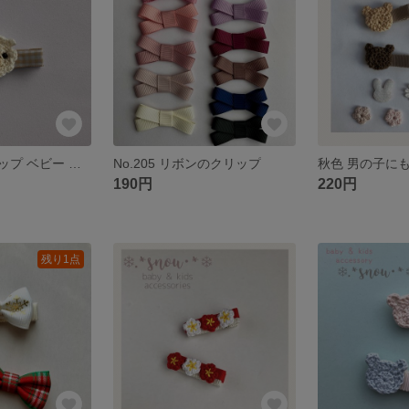
アルパカのクリップ ベビー 赤ちゃん ヘアピン ヘアクリップ
No.205 リボンのクリップ
190円
220円
残り1点