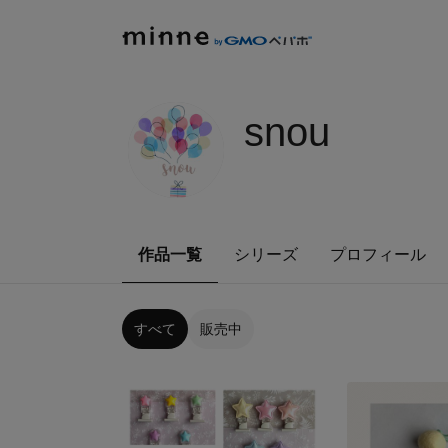
snou
作品一覧
シリーズ
プロフィール
すべて
販売中