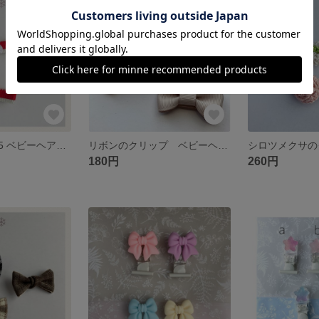
お花のクリップ5 ベビーヘアクリップ♡ヘアピン♡キッズ
リボンのクリップ ベビーヘアピン♡ベビーヘアクリップ
180円
260円