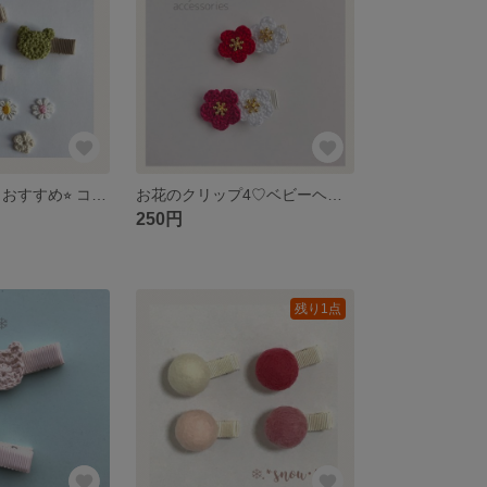
秋色 男の子にもおすすめ⭐︎ コットンのくま2 ベビーヘアクリップ ベビーヘアピン
お花のクリップ4♡ベビーヘアピン♡ヘアクリップ
250円
残り1点