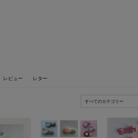
レビュー
レター