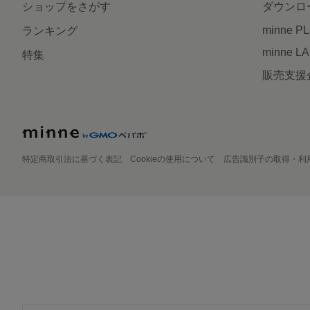
ショップをさがす
ダウンロ
minne P
ランキング
minne L
特集
販売支援
特定商取引法に基づく表記
Cookieの使用について
広告識別子の取得・利