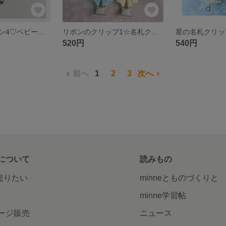
チェックのリボン4♡ベビーヘアクリップ♡ヘアピン
リボンのクリップ1☆名札クリップ☆なふだクリップ
520円
540円
前へ
1
2
3
次へ
について
読みもの
で売りたい
minneとものづくりと
minne学習帖
ージ販売
ニュース