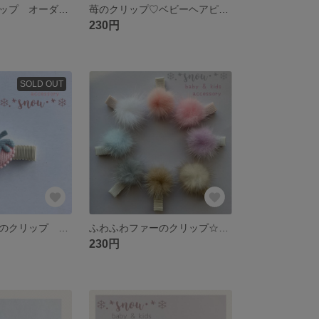
ベビーヘアクリップ オーダー snouオーダー
苺のクリップ♡ベビーヘアピン♡ヘアクリップ
230円
SOLD OUT
ピンクのいちごのクリップ ♡ベビーヘアピン ♡ベビーヘアクリップ
ふわふわファーのクリップ☆ベビーヘアクリップ☆ヘアピンNo.92
230円