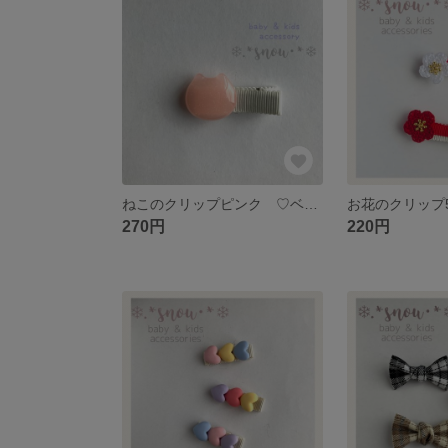
ねこのクリップピンク ♡ベビーヘアクリップ ♡ベビーヘアピン
270円
220円