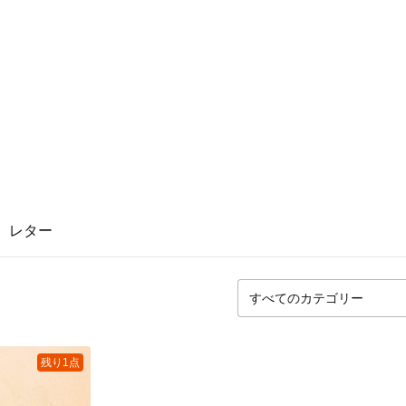
レター
残り1点