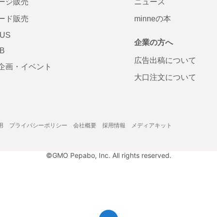
ージ販売
ニュース
ード販売
minneの本
LUS
企業の方へ
AB
広告出稿について
企画・イベント
大口注文について
用
プライバシーポリシー
会社概要
採用情報
メディアキット
©GMO Pepabo, Inc. All rights reserved.