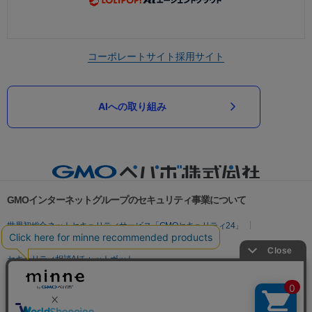
コーポレートサイト
採用サイト
AIへの取り組み
GMOインターネットグループのセキュリティ事業について
世界初総合ネットセキュリティサービス「GMOセキュリティ24」
パスワード漏洩診断
Webサイトリスク診断
セキュリティ相談AIチャットボット
実在証明・盗聴対策
サイバー攻撃対策（GMOサイバーセキュリティ byイエラエ）
サイバー攻撃対策（GMO Flatt Security）
なりすまし対策