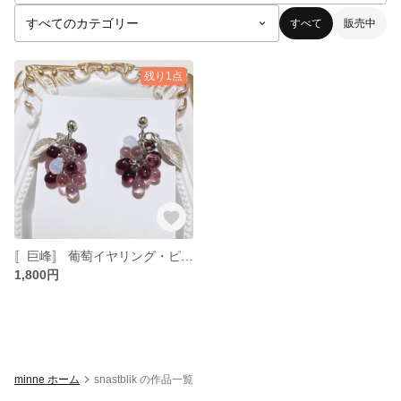
すべて
販売中
残り1点
〚巨峰〛 葡萄イヤリング・ピアス🍇
1,800円
minne ホーム
snastblik の作品一覧