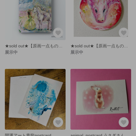
★sold out★【原画一点もの】ユニコーンの世界
★sold out★【原画一点もの】龍神アート 花龍さん
展示中
展示中
開運アート青龍postcard
animal_postcard うさぎさん