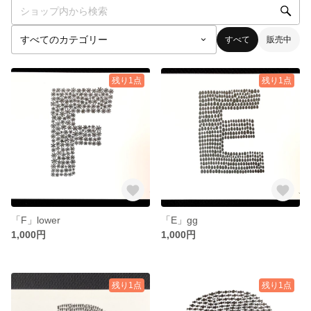
すべて
販売中
残り1点
残り1点
「F」lower
「E」gg
1,000円
1,000円
残り1点
残り1点